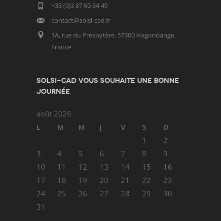
+33 (0)3 87 60 34 49
contact@solsi-cad.fr
1A, rue du Presbytère, 57300 Hagondange,
France
SOLSI-CAD vous souhaite une bonne
journée
août 2026
L
M
M
J
V
S
D
1
2
3
4
5
6
7
8
9
10
11
12
13
14
15
16
17
18
19
20
21
22
23
24
25
26
27
28
29
30
31