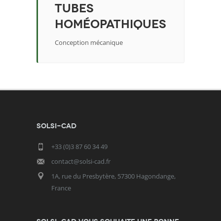
tubes
homéopathiques
Conception mécanique
SOLSI-CAD
+33 (0)3 87 60 34 49
contact@solsi-cad.fr
1A, rue du Presbytère, 57300 Hagondange,
France