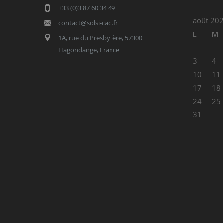
+33 (0)3 87 60 34 49
août 20
contact@solsi-cad.fr
L
M
1A, rue du Presbytère, 57300
Hagondange, France
3
4
10
11
17
18
24
25
31