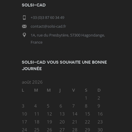
SOLSI-CAD
+33 (0)3 87 60 34 49
contact@solsi-cad.fr
1A, rue du Presbytère, 57300 Hagondange,
France
SOLSI-CAD vous souhaite une bonne
journée
août 2026
L
M
M
J
V
S
D
1
2
3
4
5
6
7
8
9
10
11
12
13
14
15
16
17
18
19
20
21
22
23
24
25
26
27
28
29
30