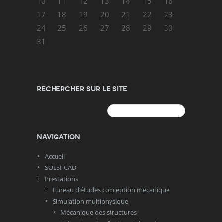
10
11
12
13
14
15
16
17
18
19
20
21
22
23
24
25
26
27
28
29
30
31
Rechercher sur le site
Rechercher :
Navigation
Accueil
SOLSI-CAD
Prestations
Bureau d’études conception mécanique
Simulation multiphysique
Mécanique des structures