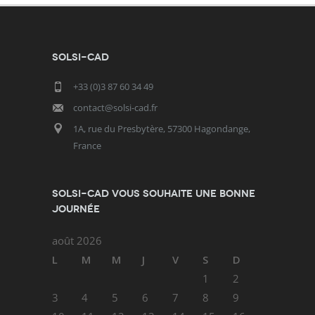
SOLSI-CAD
+33 (0)3 87 60 34 49
contact@solsi-cad.fr
1A, rue du Presbytère, 57300 Hagondange,
France
SOLSI-CAD vous souhaite une bonne
journée
août 2026
L
M
M
J
V
S
D
1
2
3
4
5
6
7
8
9