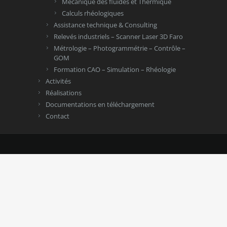
Mécanique des fluides et Thermique
Calculs rhéologiques
Assistance technique & Consulting
Relevés industriels – Scanner Laser 3D Faro
Métrologie – Photogrammétrie – Contrôle –
GOM
Formation CAO – Simulation – Rhéologie
Activités
Réalisations
Documentations en téléchargement
Contact