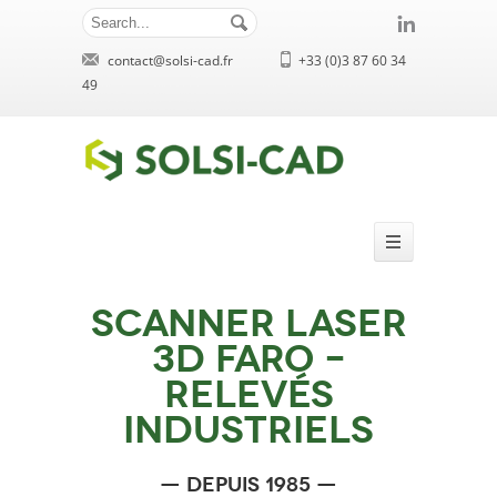
contact@solsi-cad.fr
+33 (0)3 87 60 34
49
Scanner Laser
3D Faro –
Relevés
industriels
— depuis 1985 —