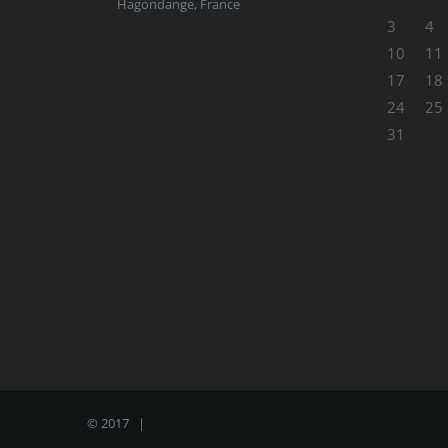
Hagondange, France
3
4
10
11
17
18
24
25
31
© 2017 |