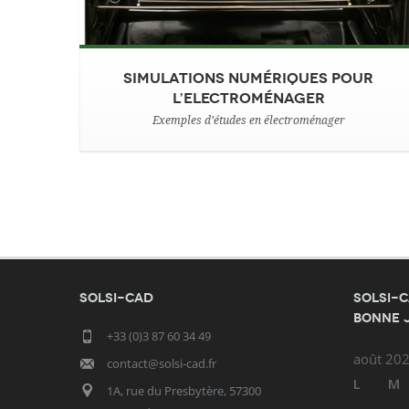
Simulations Numériques Pour
L’Electroménager
Exemples d’études en électroménager
SOLSI-CAD
SOLSI-C
bonne 
+33 (0)3 87 60 34 49
août 20
contact@solsi-cad.fr
L
M
1A, rue du Presbytère, 57300