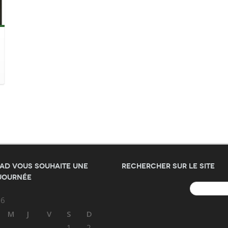
AD vous souhaite une
Rechercher sur le site
journée
Rechercher :
26
M
J
V
S
D
1
2