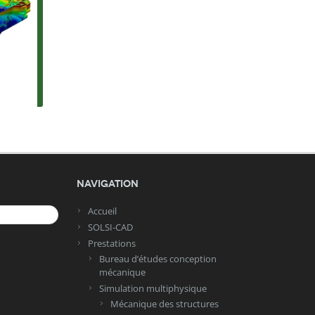
Navigation
Accueil
SOLSI-CAD
Prestations
Bureau d’études conception
mécanique
Simulation multiphysique
Mécanique des structures