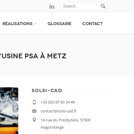
RÉALISATIONS
GLOSSAIRE
CONTACT
l’usine PSA à Metz
SOLSI-CAD
+33 (0)3 87 60 34 49
contact@solsi-cad.fr
1A rue du Presbytère, 57300
Hagondange