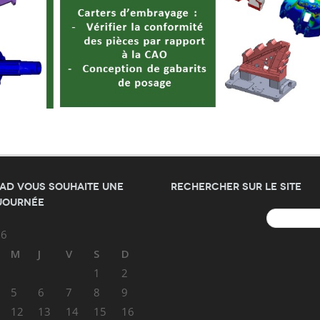
AD vous souhaite une
Rechercher sur le site
journée
Rechercher :
26
M
J
V
S
D
1
2
5
6
7
8
9
12
13
14
15
16