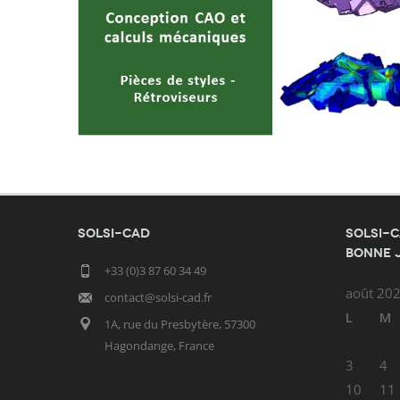
SOLSI-CAD
SOLSI-C
bonne 
+33 (0)3 87 60 34 49
août 20
contact@solsi-cad.fr
L
M
1A, rue du Presbytère, 57300
Hagondange, France
3
4
10
11