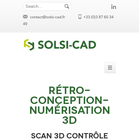
contact@solsi-cad.fr
+33 (0)3 87 60 34
49
Rétro-
conception-
Numérisation
3D
Scan 3d contrôle