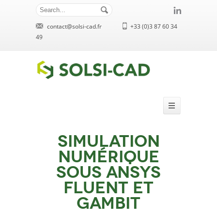
contact@solsi-cad.fr
+33 (0)3 87 60 34
49
Simulation
numérique
sous Ansys
Fluent et
Gambit