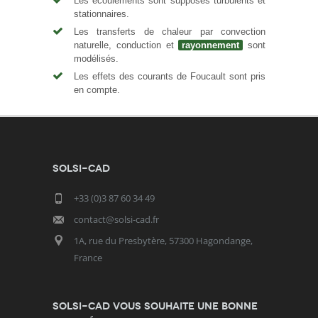
Les écoulements sont supposés turbulents et
stationnaires.
Les transferts de chaleur par convection
naturelle, conduction et
rayonnement
sont
modélisés.
Les effets des courants de Foucault sont pris
en compte.
SOLSI-CAD
+33 (0)3 87 60 34 49
contact@solsi-cad.fr
1A, rue du Presbytère, 57300 Hagondange,
France
SOLSI-CAD vous souhaite une bonne