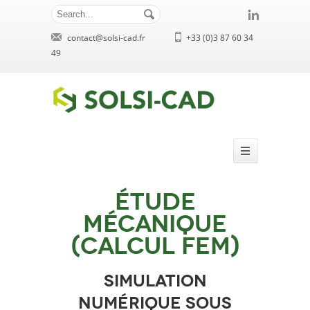
contact@solsi-cad.fr
+33 (0)3 87 60 34
49
Étude
mécanique
(Calcul FEM)
Simulation
numérique sous