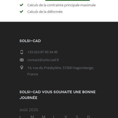
Calculs de la contrainte principale maximale
Calculs de la déformée
SOLSI-CAD
+33 (0)3 87 60 34 49
contact@solsi-cad.fr
1A, rue du Presbytère, 57300 Hagondange,
France
SOLSI-CAD vous souhaite une bonne
journée
août 2026
L
M
M
J
V
S
D