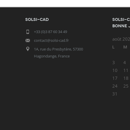
SOLSI-CAD
SOLSI-C
bonne 
+33 (0)3 87 60 34 49
août 20
contact@solsi-cad.fr
L
M
1A, rue du Presbytère, 57300
Hagondange, France
3
4
10
11
17
18
24
25
31