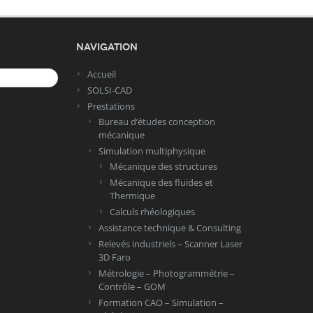
Navigation
Accueil
SOLSI-CAD
Prestations
Bureau d’études conception
mécanique
Simulation multiphysique
Mécanique des structures
Mécanique des fluides et
Thermique
Calculs rhéologiques
Assistance technique & Consulting
Relevés industriels – Scanner Laser
3D Faro
Métrologie – Photogrammétrie –
Contrôle – GOM
Formation CAO – Simulation –