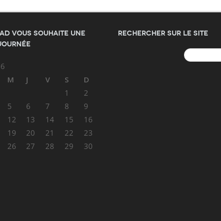
AD vous souhaite une
Rechercher sur le site
journée
Rechercher :
26
M
J
V
S
D
1
2
5
6
7
8
9
12
13
14
15
16
19
20
21
22
23
26
27
28
29
30