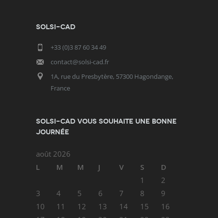
SOLSI-CAD
+33 (0)3 87 60 34 49
contact@solsi-cad.fr
1A, rue du Presbytère, 57300 Hagondange,
France
SOLSI-CAD vous souhaite une bonne
journée
août 2026
L
M
M
J
V
S
D
1
2
3
4
5
6
7
8
9
10
11
12
13
14
15
16