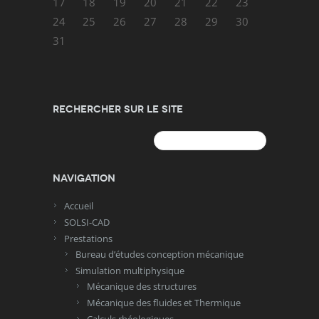
17
18
19
20
21
22
23
24
25
26
27
28
29
30
31
Rechercher sur le site
Rechercher :
Navigation
Accueil
SOLSI-CAD
Prestations
Bureau d’études conception mécanique
Simulation multiphysique
Mécanique des structures
Mécanique des fluides et Thermique
Calculs rhéologiques