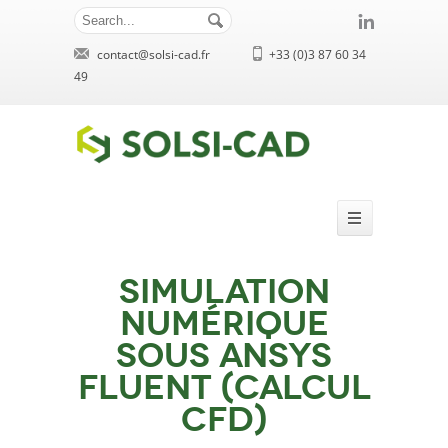
contact@solsi-cad.fr
+33 (0)3 87 60 34
49
Simulation
numérique
sous Ansys
Fluent (Calcul
CFD)