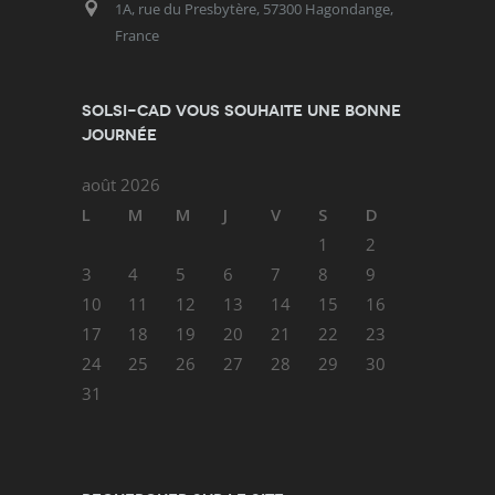
1A, rue du Presbytère, 57300 Hagondange,
France
SOLSI-CAD vous souhaite une bonne
journée
août 2026
L
M
M
J
V
S
D
1
2
3
4
5
6
7
8
9
10
11
12
13
14
15
16
17
18
19
20
21
22
23
24
25
26
27
28
29
30
31