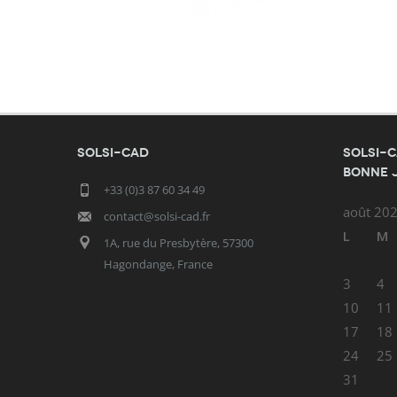
SOLSI-CAD
SOLSI-C
bonne 
+33 (0)3 87 60 34 49
août 20
contact@solsi-cad.fr
L
M
1A, rue du Presbytère, 57300
Hagondange, France
3
4
10
11
17
18
24
25
31