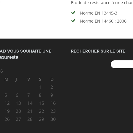
Etude de résistance à une char
Norme EN 13445-3
Norme EN 14460 : 2006
AD vous souhaite une
Rechercher sur le site
journée
Rechercher :
26
M
J
V
S
D
1
2
5
6
7
8
9
12
13
14
15
16
19
20
21
22
23
26
27
28
29
30