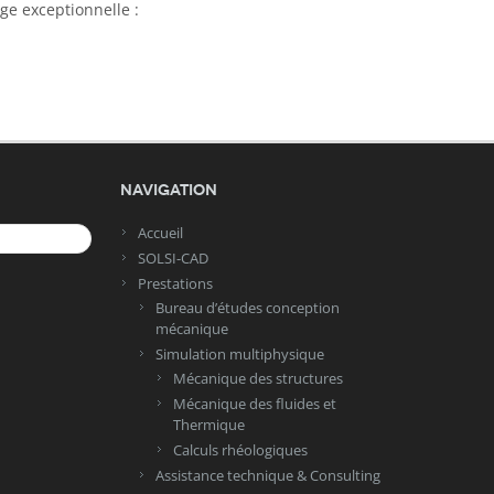
ge exceptionnelle :
Navigation
Accueil
SOLSI-CAD
Prestations
Bureau d’études conception
mécanique
Simulation multiphysique
Mécanique des structures
Mécanique des fluides et
Thermique
Calculs rhéologiques
Assistance technique & Consulting