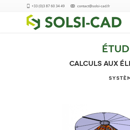
+33 (0)3 87 60 34 49
contact@solsi-cad.fr
Étud
Calculs aux él
SYSTÈM