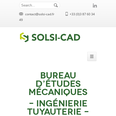
contact@solsi-cad.fr
+33 (0)3 87 60 34
49
Bureau
d’études
mécaniques
– Ingénierie
tuyauterie –