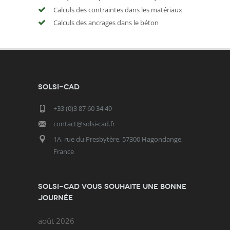
Calculs des contraintes dans les matériaux
Calculs des ancrages dans le béton
SOLSI-CAD
+33 (0)3 87 60 34 49
contact@solsi-cad.fr
1A, rue du Presbytère, 57300 Hagondange,
France
SOLSI-CAD vous souhaite une bonne
journée
août 2026